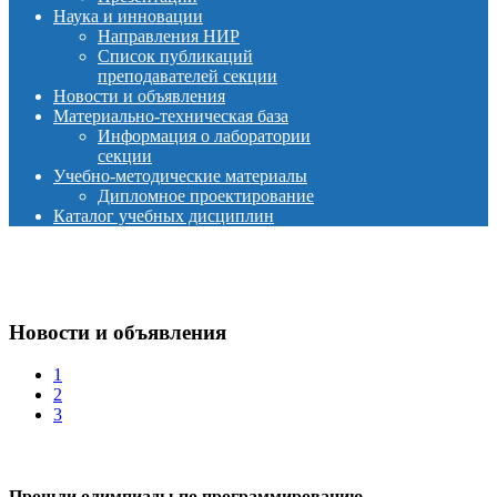
Наука и инновации
Направления НИР
Список публикаций
преподавателей секции
Новости и объявления
Материально-техническая база
Информация о лаборатории
секции
Учебно-методические материалы
Дипломное проектирование
Каталог учебных дисциплин
Новости и объявления
1
2
3
Прошли олимпиады по программированию…