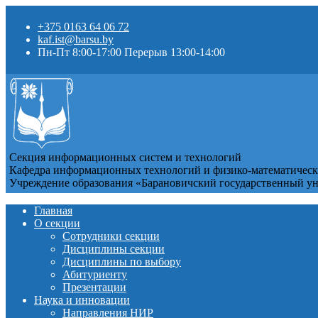
+375 0163 64 06 72
kaf.ist@barsu.by
Пн-Пт 8:00-17:00 Перерыв 13:00-14:00
Секция информационных систем и технологий
Кафедра информационных технологий и физико-математичес
Учреждение образования «Барановичский государственный у
Главная
О секции
Сотрудники секции
Дисциплины секции
Дисциплины по выбору
Абитуриенту
Презентации
Наука и инновации
Направления НИР